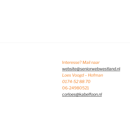
Interesse?
Mail naar
website@seniorwebwestland.nl
Loes Voogd – Hofman
0174-52 88 70
06-24980521
corloes@kabelfoon.nl