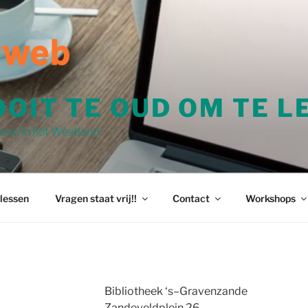
OOIT TE OUD OM TE 
ren in het Westland
 lessen
Vragen staat vrij!!
Contact
Workshops
-
Bibliotheek ‘s–Gravenzande
Zandeveldplein 26