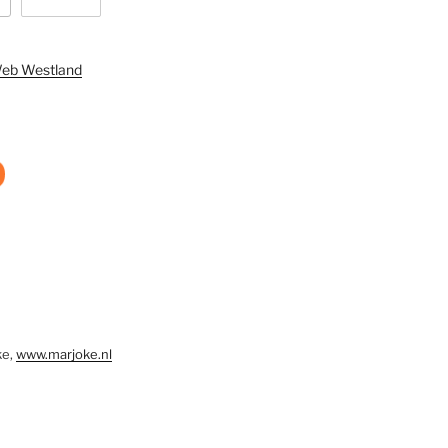
rWeb Westland
ke,
www.marjoke.nl