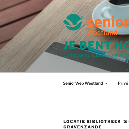
Naar
de
inhoud
springen
JE BENT N
Computercursussen voor senio
SeniorWeb Westland
Privé
LOCATIE BIBLIOTHEEK ‘S
GRAVENZANDE